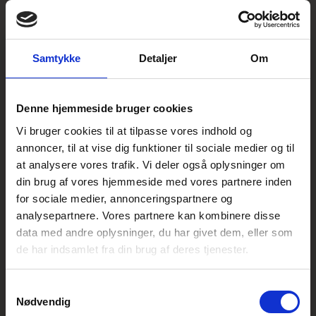
*
december 19, 2023
Mærk forskellen i
2026!
Samtykke
Detaljer
Om
Denne hjemmeside bruger cookies
Vi bruger cookies til at tilpasse vores indhold og
annoncer, til at vise dig funktioner til sociale medier og til
at analysere vores trafik. Vi deler også oplysninger om
din brug af vores hjemmeside med vores partnere inden
for sociale medier, annonceringspartnere og
analysepartnere. Vores partnere kan kombinere disse
data med andre oplysninger, du har givet dem, eller som
de har indsamlet fra din brug af deres tjenester.
Samtykkevalg
Nødvendig
*