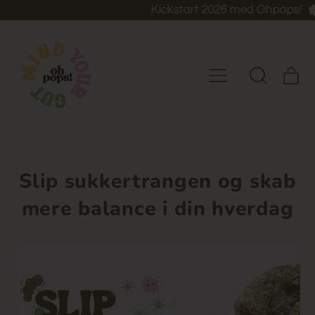
Kickstart 2026 med Ohpops!
va
Menu
Gør
Kurv
dig
klar
til
at
søge...
Slip sukkertrangen og skab
mere balance i din hverdag