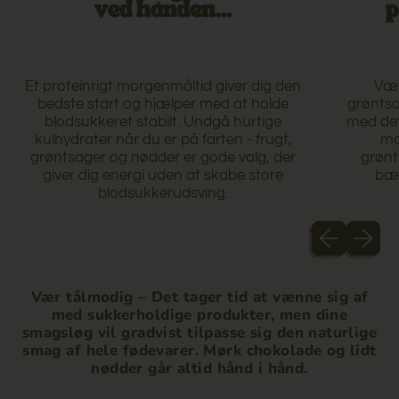
Et proteinrigt morgenmåltid giver dig den
Væl
bedste start og hjælper med at holde
grøntsa
blodsukkeret stabilt. Undgå hurtige
med det
kulhydrater når du er på farten - frugt,
mæ
grøntsager og nødder er gode valg, der
grønt
giver dig energi uden at skabe store
bæl
blodsukkerudsving.
Forrige dias
Næste 
Vær tålmodig
– Det tager tid at vænne sig af
med sukkerholdige produkter, men dine
smagsløg vil gradvist tilpasse sig den naturlige
smag af hele fødevarer. Mørk chokolade og lidt
nødder går altid hånd i hånd.