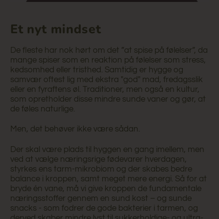
Et nyt mindset
De fleste har nok hørt om det ”at spise på følelser”, da
mange spiser som en reaktion på følelser som stress,
kedsomhed eller tristhed. Samtidig er hygge og
samvær oftest lig med ekstra "god" mad, fredagsslik
eller en fyraftens øl. Traditioner, men også en kultur,
som opretholder disse mindre sunde vaner og gør, at
de føles naturlige.
Men, det behøver ikke være sådan.
Der skal være plads til hyggen en gang imellem, men
ved at vælge næringsrige fødevarer hverdagen,
styrkes ens tarm-mikrobiom og der skabes bedre
balance i kroppen, samt meget mere energi. Så for at
bryde én vane, må vi give kroppen de fundamentale
næringsstoffer gennem en sund kost – og sunde
snacks - som fodrer de gode bakterier i tarmen, og
derved skaber mindre lyst til sukkerholdige- og ultra-