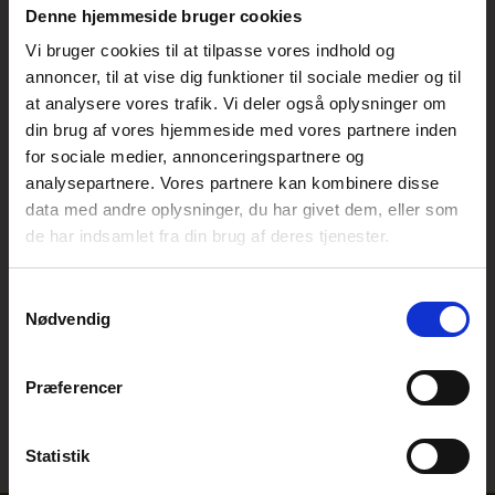
Denne hjemmeside bruger cookies
Vi bruger cookies til at tilpasse vores indhold og
annoncer, til at vise dig funktioner til sociale medier og til
at analysere vores trafik. Vi deler også oplysninger om
din brug af vores hjemmeside med vores partnere inden
for sociale medier, annonceringspartnere og
analysepartnere. Vores partnere kan kombinere disse
data med andre oplysninger, du har givet dem, eller som
de har indsamlet fra din brug af deres tjenester.
Hvorfor skal Ohpops være din
nye snack på farten
Samtykkevalg
Nødvendig
Hvad vi spiser, fodrer bakterierne nede i maven – så
hvorfor ikke spise fødevarer, som giver næring til de
gode bakterier i tarmen. Ohpops virker præbiotisk,
Præferencer
dvs. at de fodrer de gode bakterier, så man får
mange flere af dem. De virker samtidig blodsukker-
stabiliserende, hvilket nedsætter lysten til mange af
Ohpops gør det nemt
Statistik
de andre søde fristelser.
at tage de første