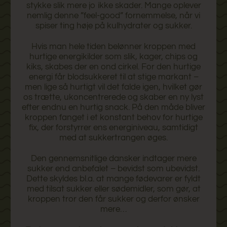
stykke slik mere jo ikke skader. Mange oplever
nemlig denne ”feel-good” fornemmelse, når vi
spiser ting høje på kulhydrater og sukker.
Hvis man hele tiden belønner kroppen med
hurtige energikilder som slik, kager, chips og
kiks, skabes der en ond cirkel. For den hurtige
energi får blodsukkeret til at stige markant –
men lige så hurtigt vil det falde igen, hvilket gør
os trætte, ukoncentrerede og skaber en ny lyst
efter endnu en hurtig snack. På den måde bliver
kroppen fanget i et konstant behov for hurtige
fix, der forstyrrer ens energiniveau, samtidigt
med at sukkertrangen øges.
Den gennemsnitlige dansker indtager mere
sukker end anbefalet – bevidst som ubevidst.
Dette skyldes bl.a. at mange fødevarer er fyldt
med tilsat sukker eller sødemidler, som gør, at
kroppen tror den får sukker og derfor ønsker
mere…