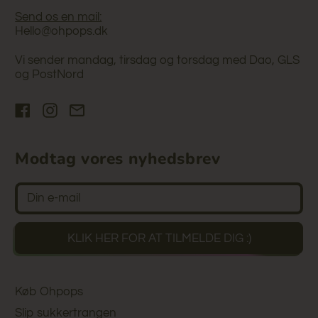
Send os en mail:
Hello@ohpops.dk
Vi sender mandag, tirsdag og torsdag med Dao, GLS
og PostNord
Facebook
Instagram
Email
Modtag vores nyhedsbrev
Vi har blot brug for din e-mail
KLIK HER FOR AT TILMELDE DIG :)
Køb Ohpops
Slip sukkertrangen