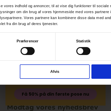
se vores indhold og annoncer, til at vise dig funktioner til sociale
oplysninger om din brug af vores hjemmeside med vores partnere i
ysepartnere. Vores partnere kan kombinere disse data med andr
et fra din brug af deres tjenester.
Præferencer
Statistik
Ohpops gør det nemt
at tage de første
skridt mod nye
Afvis
vaner!
Få 50% på din første pose nu
Modtag vores nyhedsbrev