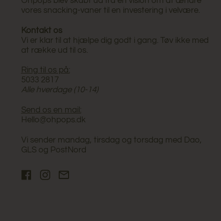
Ohpops blev skabt ud fra en vision om at ændre
vores snacking-vaner til en investering i velvære.
Kontakt os
Vi er klar til at hjælpe dig godt i gang. Tøv ikke med
at række ud til os.
Ring til os på:
5033 2817
Alle hverdage (10-14)
Send os en mail:
Hello@ohpops.dk
Vi sender mandag, tirsdag og torsdag med Dao,
GLS og PostNord
Facebook
Instagram
Email