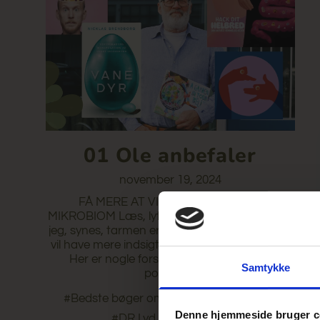
01 Ole anbefaler
november 19, 2024
FÅ MERE AT VIDE OM DIN TARMS
MIKROBIOM Læs, lyt og se med, hvis du, som
jeg, synes, tarmen er interessant og du gerne
vil have mere indsigt i, hvordan den fungerer.
Her er nogle forslag på bøger, artikler,
Samtykke
podcast...
#Bedste bøger om tarmens mikrobiom
Denne hjemmeside bruger c
#DR Lyd
#Huxi bach