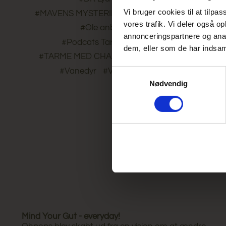
Vi bruger cookies til at tilpas
#MAVENS MYSTERIER
#Nicklas Brendborg
vores trafik. Vi deler også 
#Ole anbefaler
#P1
annonceringspartnere og anal
#Podcats Tarmens mikrobiom
dem, eller som de har indsaml
#TARME MED CHARME
#UBEGRIBELIGT
#Vanedyr
#VILDT NATURLIGT’
Samtykkevalg
Nødvendig
Mind Your Gut - everyday!