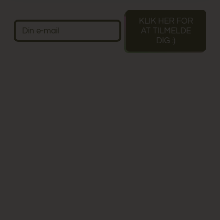
KLIK HER FOR
AT TILMELDE
Vi har blot brug for din e-mail
DIG :)