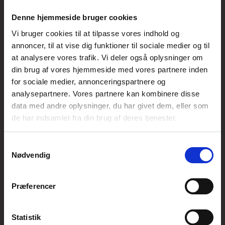
#TARME MED CHARME
#UBEGRIBELIGT
#Vanedyr
#VILDT NATURLIGT’
Denne hjemmeside bruger cookies
Vi bruger cookies til at tilpasse vores indhold og
annoncer, til at vise dig funktioner til sociale medier og til
at analysere vores trafik. Vi deler også oplysninger om
din brug af vores hjemmeside med vores partnere inden
for sociale medier, annonceringspartnere og
analysepartnere. Vores partnere kan kombinere disse
data med andre oplysninger, du har givet dem, eller som
de har indsamlet fra din brug af deres tjenester.
Mind Your Gut - everyday!
Samtykkevalg
Ohpops blev skabt ud fra en vision om at ændre
Nødvendig
vores snacking-vaner til en investering i velvære.
Kontakt os
Præferencer
Vi er klar til at hjælpe dig godt i gang. Tøv ikke med at
række ud til os.
Ohpops gør det nemt
Ring til os på:
Statistik